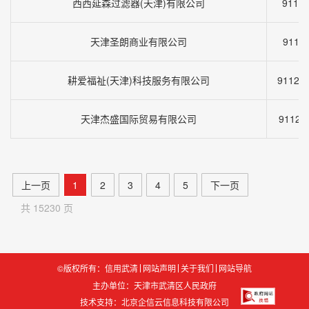
西西延森过滤器(天津)有限公司
9112
天津圣朗商业有限公司
9112
耕爱福祉(天津)科技服务有限公司
91120
天津杰盛国际贸易有限公司
91120
上一页
1
2
3
4
5
下一页
共 15230 页
©版权所有：信用武清
网站声明
关于我们
网站导航
主办单位：天津市武清区人民政府
技术支持：
北京企信云信息科技有限公司