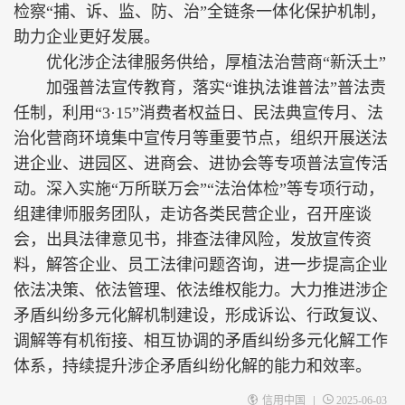
检察“捕、诉、监、防、治”全链条一体化保护机制，
助力企业更好发展。
优化涉企法律服务供给，厚植法治营商“新沃土”
加强普法宣传教育，落实“谁执法谁普法”普法责
任制，利用“3·15”消费者权益日、民法典宣传月、法
治化营商环境集中宣传月等重要节点，组织开展送法
进企业、进园区、进商会、进协会等专项普法宣传活
动。深入实施“万所联万会”“法治体检”等专项行动，
组建律师服务团队，走访各类民营企业，召开座谈
会，出具法律意见书，排查法律风险，发放宣传资
料，解答企业、员工法律问题咨询，进一步提高企业
依法决策、依法管理、依法维权能力。大力推进涉企
矛盾纠纷多元化解机制建设，形成诉讼、行政复议、
调解等有机衔接、相互协调的矛盾纠纷多元化解工作
体系，持续提升涉企矛盾纠纷化解的能力和效率。
|
信用中国
2025-06-03