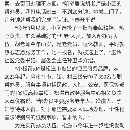
索，去窗口办理不方便。“听邻居说胡老师是小区的
帮办员，我打电话过去，不到20分钟，她就上门了，
几分钟就帮我们完成了认证。”蹇开平说。
“今年3月以来，小区选择了一批有奉献精神、热
心负责、群众基础好的‘五老’人员，加入帮办员队
伍。胡老师今年63岁，是老党员、退休教师，平时就
热心志愿服务工作，她一报名，就被选上了。”玉岭
社区党委书记、居委会主任孙卫华介绍。
“小松帮办”是松滋市推出的便民服务品牌，从
2023年起，全市在市、镇、村三级安排了350名专职
帮办员，服务事项包括民政、人社、公安、医保等部
门的139项高频事项。松滋市政务服务中心相关负责
人章俊霜说：“帮办员主要服务老年人、残疾人、孕
妇等特殊人群。对于那些需要本人现场办理、个性化
需求特别高的低频事项，暂未纳入。”
为充实帮办员队伍，松滋市今年进一步组织发动