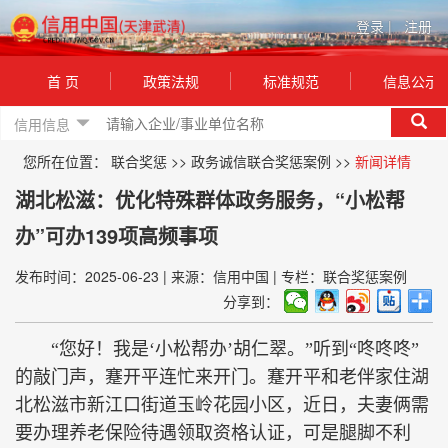
登录
|
注册
首 页
政策法规
标准规范
信息公示
信用信息
您所在位置：
联合奖惩
>>
政务诚信联合奖惩案例
>>
新闻详情
湖北松滋：优化特殊群体政务服务，“小松帮
办”可办139项高频事项
发布时间：2025-06-23
|
来源：信用中国
|
专栏：联合奖惩案例
分享到：
“您好！我是‘小松帮办’胡仁翠。”听到“咚咚咚”
的敲门声，蹇开平连忙来开门。蹇开平和老伴家住湖
北松滋市新江口街道玉岭花园小区，近日，夫妻俩需
要办理养老保险待遇领取资格认证，可是腿脚不利