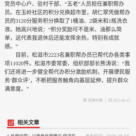
党员中心户、驻村干部、“五老”人员担任兼职帮办
员。在玉岭社区的积分兑换超市里，胡仁翠凭做帮办
员的3120分服务积分换取了1桶油、2袋米和1瓶洗衣
液。她高兴地说：“积分奖励可不是米、油那么简
单，这代表我退休后还能发挥余热，特别有成就
感。”
目前，松滋市2223名兼职帮办员已帮代办各类事
项11020件。松滋市委常委、组织部部长熊涛说：“我
们还将进一步健全帮代办积分激励机制，开展便民服
务‘群众评’，不断把服务触角向基层延伸，提升群众
满意度。”
|
信用中国
2025-06-23
相关文章
1.信用中国：以政务信用建设 促进投资于物和投资于人紧密结合
发布时间：2026-08-03