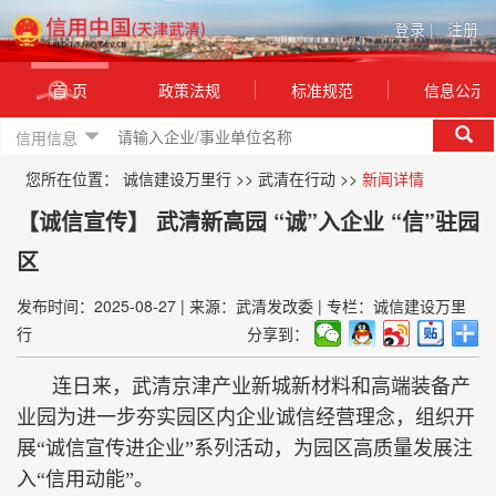
登录
|
注册
首 页
政策法规
标准规范
信息公示
信用信息
您所在位置：
诚信建设万里行
>>
武清在行动
>>
新闻详情
【诚信宣传】 武清新高园 “诚”入企业 “信”驻园
区
发布时间：2025-08-27
|
来源：武清发改委
|
专栏：诚信建设万里
行
分享到：
连日来，武清京津产业新城新材料和高端装备产
业园为进一步夯实园区内企业诚信经营理念，组织开
展“诚信宣传进企业”系列活动，为园区高质量发展注
入“信用动能”。