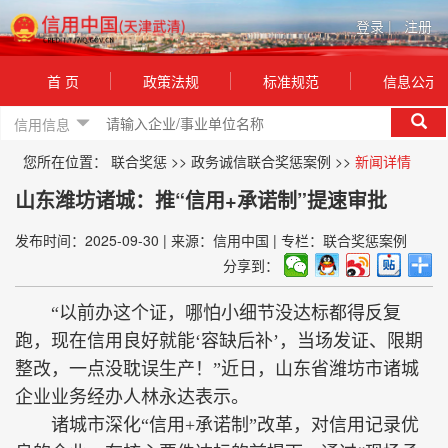
登录
|
注册
首 页
政策法规
标准规范
信息公示
信用信息
您所在位置：
联合奖惩
>>
政务诚信联合奖惩案例
>>
新闻详情
山东潍坊诸城：推“信用+承诺制”提速审批
发布时间：2025-09-30
|
来源：信用中国
|
专栏：联合奖惩案例
分享到：
“以前办这个证，哪怕小细节没达标都得反复
跑，现在信用良好就能‘容缺后补’，当场发证、限期
整改，一点没耽误生产！”近日，山东省潍坊市诸城
企业业务经办人林永达表示。
诸城市深化“信用+承诺制”改革，对信用记录优