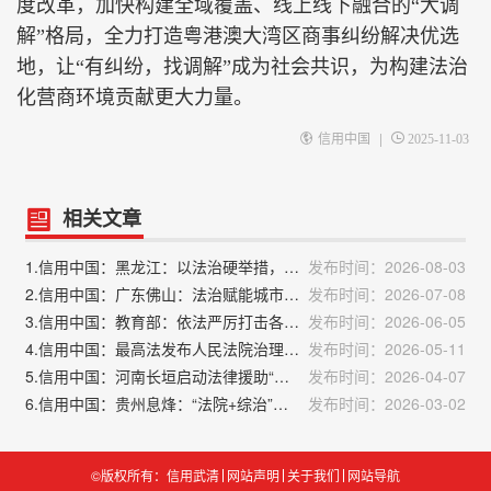
度改革，加快构建全域覆盖、线上线下融合的“大调
解”格局，全力打造粤港澳大湾区商事纠纷解决优选
地，让“有纠纷，找调解”成为社会共识，为构建法治
化营商环境贡献更大力量。
|
信用中国
2025-11-03
相关文章
1.信用中国：黑龙江：以法治硬举措，优化营商软环境
发布时间：2026-08-03
2.信用中国：广东佛山：法治赋能城市治理厚植营商沃土
发布时间：2026-07-08
3.信用中国：教育部：依法严厉打击各类涉考违法犯罪活动
发布时间：2026-06-05
4.信用中国：最高法发布人民法院治理欠薪典型执行案例
发布时间：2026-05-11
5.信用中国：河南长垣启动法律援助“安心行动”专项宣传
发布时间：2026-04-07
6.信用中国：贵州息烽：“法院+综治”同发力，成功化解涉600余万元合同纠纷
发布时间：2026-03-02
©版权所有：信用武清
网站声明
关于我们
网站导航