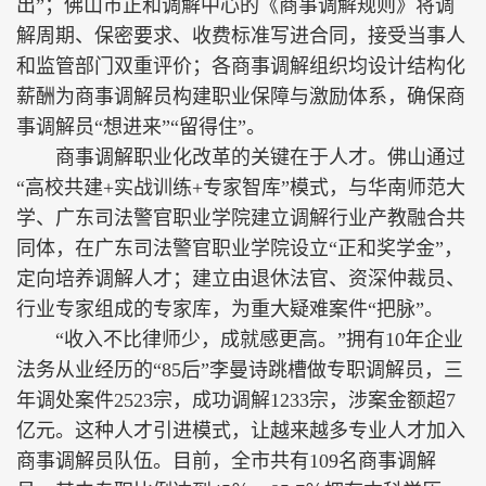
出”；佛山市正和调解中心的《商事调解规则》将调
解周期、保密要求、收费标准写进合同，接受当事人
和监管部门双重评价；各商事调解组织均设计结构化
薪酬为商事调解员构建职业保障与激励体系，确保商
事调解员“想进来”“留得住”。
商事调解职业化改革的关键在于人才。佛山通过
“高校共建+实战训练+专家智库”模式，与华南师范大
学、广东司法警官职业学院建立调解行业产教融合共
同体，在广东司法警官职业学院设立“正和奖学金”，
定向培养调解人才；建立由退休法官、资深仲裁员、
行业专家组成的专家库，为重大疑难案件“把脉”。
“收入不比律师少，成就感更高。”拥有10年企业
法务从业经历的“85后”李曼诗跳槽做专职调解员，三
年调处案件2523宗，成功调解1233宗，涉案金额超7
亿元。这种人才引进模式，让越来越多专业人才加入
商事调解员队伍。目前，全市共有109名商事调解