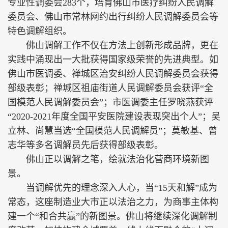
专业性调委会283个，培育佛山市医疗纠纷人民调解
委员会、佛山市常林网约出行纠纷人民调解委员会等
特色调解组织。
佛山调解工作不仅在方法上创新形成品牌，更在
实践中涌现出一大批获得国家级荣誉的先进典型。如
佛山市医调委、禅城区治安纠纷人民调解委员会获得
部级表彰；禅城区祖庙街道人民调解委员会获评“全
国模范人民调解委员会”；市医调委主任罗晓燕获评
“2020-2021年度全国平安医院建设表现突出个人”；吴
立林、尚慧当选“全国模范人民调解员”；莫敏基、曾
志华等多名调解员先后获得部级表彰。
佛山正以调解之笔，绘就法治化营商环境新图
景。
当调解优先的理念深入人心，当“15天和解”成为
常态，这座制造业大市正以法治之力，为商事主体构
建一个“和合共赢”的新图景。佛山将继续深化调解制