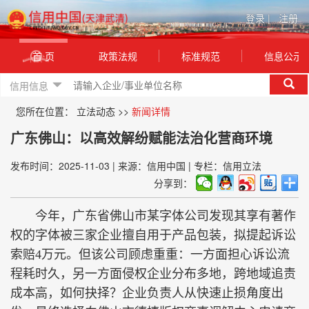
登录
|
注册
首 页
政策法规
标准规范
信息公示
信用信息
您所在位置：
立法动态
>>
新闻详情
广东佛山：以高效解纷赋能法治化营商环境
发布时间：2025-11-03
|
来源：信用中国
|
专栏：信用立法
分享到：
今年，广东省佛山市某字体公司发现其享有著作
权的字体被三家企业擅自用于产品包装，拟提起诉讼
索赔4万元。但该公司顾虑重重：一方面担心诉讼流
程耗时久，另一方面侵权企业分布多地，跨地域追责
成本高，如何抉择？企业负责人从快速止损角度出