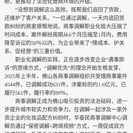
盼，更推动了法治化营商环境的升级。
“没想到调解这么高效，既帮我们追回了货款，
还维护了客户关系。”一位通过调解，一天内追回货
款纠纷的商家感慨地说。商事调解职业化极大压缩了
时间成本，案件解纷周期从6个月压缩至1月内，费用
降至诉讼的50％以内，为企业带来了“降成本、护关
系、促经营”的三重价值。
职业化调解的实践，正在逐步改变企业“遇事即
诉”的思维方式，“调解优先”的理念开始生根发芽。
2025年上半年，佛山各商事调解组织共受理商事案件
4544件，已调解成功631件，涉案标的约1.6亿元，已
履行561件，履行率约89％。
商事调解正成为佛山吸引投资的法治砝码，进一
步提升城市软实力和竞争力。在调解一起涉及一家外
资企业的化妆品配方纠纷时，华泰民商事调解中心调
解员通过“保密调解+跨境视频”方式，一周促成双方