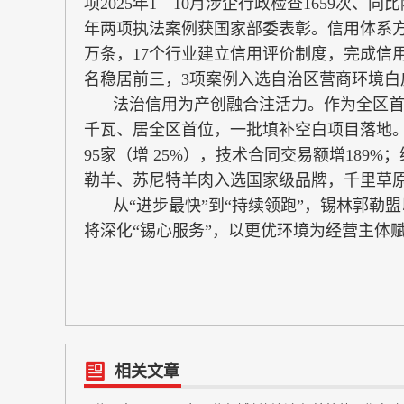
项2025年1—10月涉企行政检查1659次、同比降
年两项执法案例获国家部委表彰。信用体系方面
万条，17个行业建立信用评价制度，完成信用
名稳居前三，3项案例入选自治区营商环境白
法治信用为产创融合注活力。作为全区首
千瓦、居全区首位，一批填补空白项目落地。
95家（增 25%），技术合同交易额增189
勒羊、苏尼特羊肉入选国家级品牌，千里草
从“进步最快”到“持续领跑”，锡林郭勒
将深化“锡心服务”，以更优环境为经营主体
相关文章