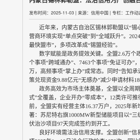
发布时间：2025-11-03
|
来源：信用中国
|
专栏：工作动
近年来，内蒙古自治区锡林郭勒盟以“锡
营商环境实现“单点突破”到“全域跃升”。20
最快盟市”，多项改革成“锡盟经验”。
数字赋能是政务提效关键。全盟2.6万个政
个事项“跨域通办”、7463个事项“免证可办”
万，高频事项“掌上办”成常态。同时“告知承
策兑现资金9.88亿元“无感办”减少申请材料18
政务高效为市场主体奠基，全盟以全周期
式”全覆盖，企业开办“零成本”，12类许可推行
前，全盟实有经营主体16.37万户，2025年新
著：苏尼特右旗1000MW新型储能项目以“
伏治沙项目97天完成签约到开工。
良好环境需法治信用支撑。全盟创新“信易+