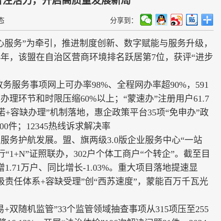
态
分享到：
心服务”为牵引，推进制度创新、数字赋能与服务升级，
24年，该盟在自治区营商环境排名跃居第7位，获评“进步
务服务事项网上可办率98%、全程网办率超90%，591
，办理环节和时限压缩60%以上；“蒙速办”注册用户61.7
诺+容缺办理”机制落地，惠企政策平台35项“免申办”政
00件；12345热线诉求解决率
服务护航发展。盟、旗两级3.0版企业服务中心“一站
“1+N”证照联办，302户个体工商户“个转企”。截至目
增1.71万户、同比增长-1.03%。重大项目落地提速显
三级责任体系+容缺受理”创“西苏速度”，蒙能百万千瓦光
双随机监管”33个监管领域抽查事项从315项压至255