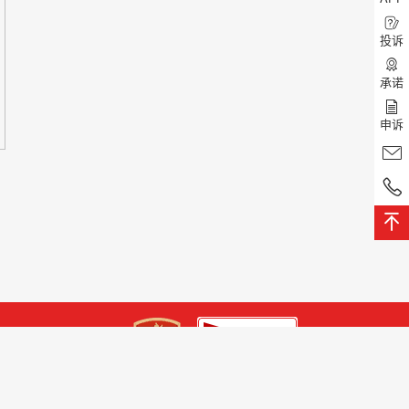
投诉
承诺
申诉
：1201140001
078号