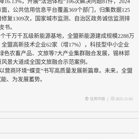
16.13%，开展“法治体检”106次解决问题81件，2024
，公共信用信息平台覆盖369个部门，归集数据125
修复1309次，国家城市监测、自治区政务诚信监测排
皮书。
个千万千瓦级新能源基地，全盟新能源建成规模2288万
全盟高新技术企业62家（增17%），科技型中小企业
%；绿色农畜产品、文旅等7大产业集群融合发展，锡林郭
原风景大道成全国文旅融合示范案例。
盟以营商环境“蝶变”书写高质量发展新篇章。未来，全盟
赋能、为发展蓄势。
|
信用中国
2025-11-03