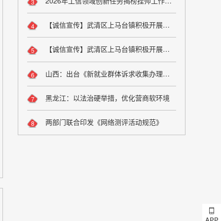
2026年工信领域创新任务揭榜挂帅工作启动
3
【诚信宣传】武清区上马台镇积极开展诚信宣传活动
4
【诚信宣传】武清区上马台镇积极开展诚信宣传活动
5
山西：出台《新就业群体诉求收集办理工作办法（试行）》
6
黑龙江：以法治硬举措，优化营商软环境
7
两部门联合印发《网络测评活动规范》
8
APP