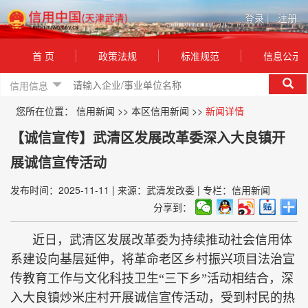
登录
|
注册
首 页
政策法规
标准规范
信息公示
信用信息
您所在位置：
信用新闻
>>
本区信用新闻
>>
新闻详情
【诚信宣传】武清区发展改革委深入大良镇开
展诚信宣传活动
发布时间：2025-11-11
|
来源：武清发改委
|
专栏：信用新闻
分享到：
近日，武清区发展改革委为持续推动社会信用体
系建设向基层延伸，将革命老区乡村振兴项目法治宣
传教育工作与文化科技卫生“三下乡”活动相结合，深
入大良镇炒米庄村开展诚信宣传活动，受到村民的热