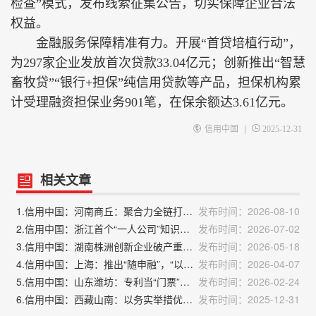
检查”模式，发布线索征集公告，切实保障企业合法
权益。
金融服务保障精准有力。开展“首贷培植行动”，
为297家企业发放首次贷款33.04亿元；创新推出“智慧
畜牧贷”“银行+担保”纯信用贷款等产品，担保机构累
计受理融资担保业务901笔，在保余额达3.61亿元。
|
信用中国
2025-12-31
相关文章
1.信用中国：河南商丘：聚合力全链打击，严监管净化市场
发布时间：2026-08-10
2.信用中国：浙江首个“一人公司”知识产权服务站揭牌
发布时间：2026-07-02
3.信用中国：湖南株洲创新企业破产重整机制
发布时间：2026-05-18
4.信用中国：上海：推出“随申融”，“以信用换贷款”破解融资难融资贵
发布时间：2026-04-07
5.信用中国：山东潍坊：专利当“门票”，技术变“信用”
发布时间：2026-02-24
6.信用中国：西藏山南：以务实举措优化营商环境
发布时间：2025-12-31