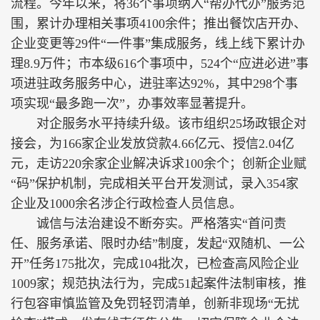
流程。今年以来，将36个事项纳入“帮办代办”服务范
围，累计办理相关事项4100余件；推出餐饮店开办、
企业变更等29件“一件事”集成服务，线上线下累计办
理8.9万件；市本级616个事项中，524个“应进必进”事
项进驻政务服务中心，进驻率达92%，其中298个事
项实现“最多跑一次”，办事效率显著提升。
对企服务水平持续升级。该市组织25场政银企对
接会，为166家企业发放贷款4.66亿元、授信2.04亿
元，走访220余家企业解决诉求100余个；创新企业赋
“码”保护机制，完成相关平台开发测试，录入354家
企业及1000余名涉企行政检查人员信息。
诚信与法治建设不断夯实。严格落实“首问责
任、服务承诺、限时办结”制度，发起“双随机、一公
开”任务175批次，完成104批次，已检查高风险企业
1009家；规范执法行为，完成51起案件法制审核，推
行包容审慎监管及免罚轻罚清单，创新非现场“无扰