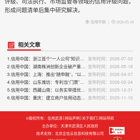
评级、司法执行、市场监管等领域的信用评级问题，
形成问题清单后集中研究解决。
|
信用中国
2026-05-18
相关文章
1.信用中国：浙江首个“一人公司”知识产权服务站揭牌
发布时间：2026-07-02
2.信用中国：湖南株洲创新企业破产重整机制
发布时间：2026-05-18
3.信用中国：上海：推出“随申融”，“以信用换贷款”破解融资难融资贵
发布时间：2026-04-07
4.信用中国：山东潍坊：专利当“门票”，技术变“信用”
发布时间：2026-02-24
5.信用中国：西藏山南：以务实举措优化营商环境
发布时间：2025-12-31
6.信用中国：重庆：建立商户信用动态评价机制，升级农产品批发产业
发布时间：2025-11-10
©版权所有：信用武清
网站声明
关于我们
网站导航
主办单位：天津市武清区人民政府
技术支持：
北京企信云信息科技有限公司