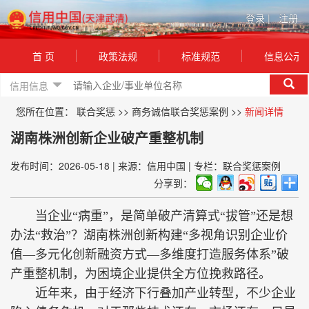
登录
|
注册
首 页
政策法规
标准规范
信息公示
信用信息
您所在位置：
联合奖惩
>>
商务诚信联合奖惩案例
>>
新闻详情
湖南株洲创新企业破产重整机制
发布时间：2026-05-18
|
来源：信用中国
|
专栏：联合奖惩案例
分享到：
当企业“病重”，是简单破产清算式“拔管”还是想
办法“救治”？湖南株洲创新构建“多视角识别企业价
值—多元化创新融资方式—多维度打造服务体系”破
产重整机制，为困境企业提供全方位挽救路径。
近年来，由于经济下行叠加产业转型，不少企业