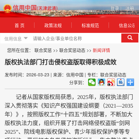
登录
|
注册
首 页
政策法规
标准规范
信息公示
信用信息
您所在位置：
联合奖惩
>>
联合奖惩动态
>>
新闻详情
版权执法部门打击侵权盗版取得积极成效
发布时间：2026-03-23
|
来源：信用中国
|
专栏：联合奖惩动态
分享到：
记者从国家版权局获悉，2025年，版权执法部门
深入贯彻落实《知识产权强国建设纲要（2021—2035
年）》，按照版权工作“十四五”规划部署，不断加大
版权执法力度，组织开展了打击网络侵权盗版“剑网
2025”、院线电影版权保护、青少年版权保护季等专