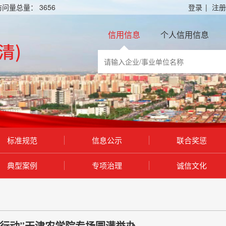
访问量总量：
3656
登录
|
注册
信用信息
个人信用信息
标准规范
信息公示
联合奖惩
典型案例
专项治理
诚信文化
日行动”天津农学院专场圆满举办