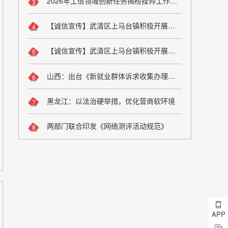
2026年工信领域创新任务揭榜挂帅工作启动
3
【诚信宣传】武清区上马台镇积极开展诚信宣传活动
4
【诚信宣传】武清区上马台镇积极开展诚信宣传活动
5
山西：出台《新就业群体诉求收集办理工作办法（试行）》
6
黑龙江：以法治硬举措，优化营商软环境
7
两部门联合印发《网络测评活动规范》
8
APP