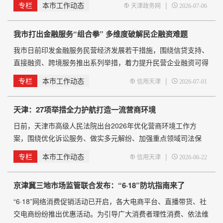
专栏
本市工作动态
|
天津政务网
2026-07-06
人参加培训。 会议立足工贸企业日常安全管理，聚焦工贸企业
安全生产管理系统核心功能实操应用，围绕企业基础管理、安全
我市打出金融服务“组合拳” 多维度破解民企融资难题
教育培训、应急管理、事故管理4个功能模块展开细致讲解。通
过实操演示，系统讲解了电脑端账号管理、信息录入、台账归档
我市日前印发金融服务民营经济发展若干措施，围绕信贷支持、
直接融资、跨境服务推出系列举措，着力提升民营企业融资可得
性。 畅通信贷与担保渠道，破解首贷、信用贷难题。我市将强
专栏
本市工作动态
|
信用天津
2026-07-01
化货币政策工具定向引导，推广“信易贷”模式，依托融资信用服
务平台加强信息共享，让金融机构敢贷、愿贷。针对首贷难，开
天津：27项举措全力护航打造一流营商环境
展“三贷四优”专项行动，拓展首贷客户。深化小微企业融资协调
机制，落实尽
日前，天津市高级人民法院出台2026年优化营商环境工作方
案，围绕优化诉讼服务、做实多元解纷、加强重点领域司法保
护、推动执行工作提质增效、深入开展法治宣传等七个方面推出
专栏
本市工作动态
|
信用天津
2026-06-22
27项工作举措，全力护航打造市场化、法治化、国际化一流营商
环境，为全市“十五五”良好开局提供坚实司法保障。 方案以助推
京津冀三地市场监管联合发布：“6·18”防坑指南来了
法治经济、信用经济建设为重点，坚守依法平等保护原则，明确
对各类市场主体合法权益予以平等司法保
“6·18”网络消费促销活动已开启，各大电商平台、直播带货、社
交电商纷纷推出优惠活动。为引导广大消费者理性消费、依法维