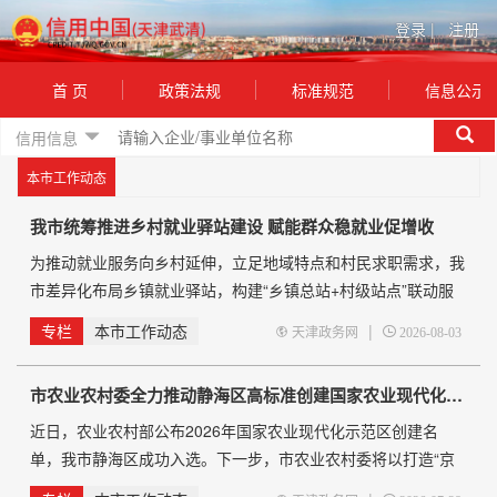
登录
|
注册
首 页
政策法规
标准规范
信息公示
信用信息
本市工作动态
我市统筹推进乡村就业驿站建设 赋能群众稳就业促增收
为推动就业服务向乡村延伸，立足地域特点和村民求职需求，我
市差异化布局乡镇就业驿站，构建“乡镇总站+村级站点”联动服
务体系。目前，全市就业驿站整体覆盖约45%行政村，其中乡村
专栏
本市工作动态
|
天津政务网
2026-08-03
驿站23家，扎根村民家门口，就近辐射466个行政村；乡镇驿站
58家，依托党群服务中心，统筹全域资源，辐射1133个行政
市农业农村委全力推动静海区高标准创建国家农业现代化示范区
村，让村民在家门口就能享受专业、便捷的就业服务，把惠民政
策送到田间地头。 市人社局
近日，农业农村部公布2026年国家农业现代化示范区创建名
单，我市静海区成功入选。下一步，市农业农村委将以打造“京
津冀智慧农业科技创新高地”为目标，指导静海区以智慧农业为