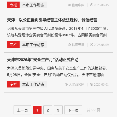
权，推动网络消费促销活动顺利有序开展，北京市市场监督管理
专栏
本市工作动态
|
信用中国
2026-06-15
局、天津市市场监督管理委员会、河北省市场监督管理局联合发
布消费提示。 不明链接二维码，别点！ 优先选择运营规范、口
天津：以公正裁判引导经营主体依法履约、诚信经营
碑良好、售后完善的主流电商平台、品牌官方旗舰店、平台自营
店铺。下单前主动查
记者从天津市第三中级人民法院获悉，2019年4月至2025年底，
该院共受理涉企买卖合同纠纷案件3507件，占同期买卖合同纠
纷案件总数的86.23%，速裁案件平均审理时长仅4.95天。 正值
专栏
本市工作动态
|
信用天津
2026-06-09
《中华人民共和国民营经济促进法》实施一周年，天津市第三中
级人民法院当天召开新闻发布会，发布《涉企买卖合同纠纷审判
天津市2026年“安全生产月”活动正式启动
白皮书》。 《白皮书》聚焦建筑、工业品、大宗货物、平行进
口汽车、医疗、网络购物六大典型领域，逐一作出
为深入贯彻落实党中央、国务院关于安全生产工作的决策部署，
5月28日，全国“安全生产月”活动启动仪式后，天津市迅速响
应，及时召开2026年本市“安全生产月”活动启动会议。 会上，
专栏
本市工作动态
|
天津政务网
2026-06-01
播放了天津市“安全生产月”主题宣传片，视频连线了中建六局启
动仪式分会场，观看了企业有限空间中毒窒息事故应急救援演
练，滨海新区、西青区分别汇报了&ldqu
共 22 页
上一页
1
2
3
下一页