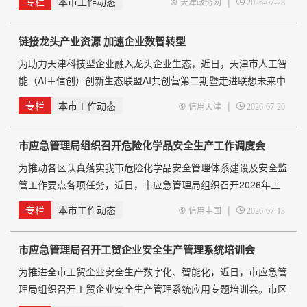
专栏
本市工作动态
|
天津政务网
2026-07-28
特色高水平创建国家农业现代化示范区，为我市加快农业农村现
代化积极探索发展路径。 一是以智慧农业驱动耕地保护与质量
链接龙头产业资源 加速企业数智转型
提升。严格落实藏粮于地、藏粮于技战略，依托卫星遥感、物联
网搭建平台，试点永久基本农田智能动态
为助力天津科技型企业融入龙头企业生态，近日，天津市人工智
能（AI＋信创）创新生态联盟AI共创营第二期暨走进联想未来中
心活动举行，吸引了京津冀地区科技型企业、科创园区、行业协
专栏
本市工作动态
|
信用天津
2026-07-20
会等近50家单位参与。 在此次活动中，多家企业达成初步合作
意向。博顿电子计划借助联想百应等智能体技术，助力实现企业
市应急管理局组织召开危险化学品安全生产工作调度会
办公、生产全流程智能化赋能升级；天津博雅集团针对多业态运
营中供应链管理、门店数字化运营、智慧运维等转型痛点，希望
为推动各区认真落实我市危险化学品安全管理体系建设及安全监
依
管工作要点各项任务，近日，市应急管理局组织召开2026年上
半年危险化学品安全生产工作视频调度会，总结上半年工作进
专栏
本市工作动态
|
信用中国
2026-07-13
展，对下半年重点工作进行部署安排。市应急管理局分管负责同
志出席会议并讲话。 会上，相关区应急管理局、大港街、化工
市应急管理局召开工贸企业安全生产管理系统培训会
园区等单位围绕年度安全监管工作要点及今年以来专项工作安
排，逐项汇报上半年工作进展情况、存在问题及下一步工作计
为推进全市工贸企业安全生产数字化、智能化，近日，市应急管
划。市应
理局组织召开工贸企业安全生产管理系统应用专题培训会。市区
两级监管人员、系统支撑单位技术人员及500余家企业相关负责