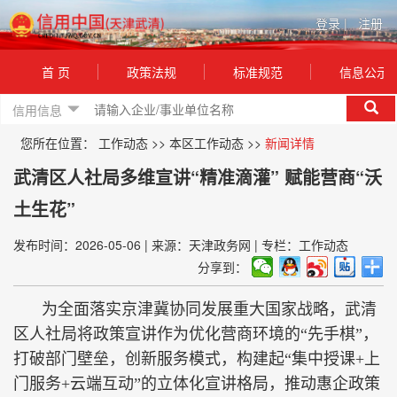
登录
|
注册
首 页
政策法规
标准规范
信息公示
信用信息
您所在位置：
工作动态
>>
本区工作动态
>>
新闻详情
武清区人社局多维宣讲“精准滴灌” 赋能营商“沃
土生花”
发布时间：2026-05-06
|
来源：天津政务网
|
专栏：工作动态
分享到：
为全面落实京津冀协同发展重大国家战略，武清
区人社局将政策宣讲作为优化营商环境的“先手棋”，
打破部门壁垒，创新服务模式，构建起“集中授课+上
门服务+云端互动”的立体化宣讲格局，推动惠企政策