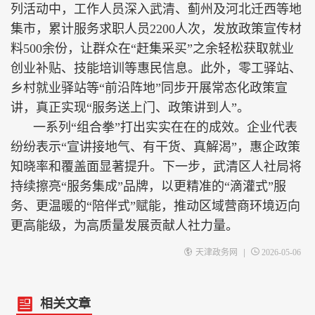
列活动中，工作人员深入武清、蓟州及河北迁西等地
集市，累计服务求职人员2200人次，发放政策宣传材
料500余份，让群众在“赶集采买”之余轻松获取就业
创业补贴、技能培训等惠民信息。此外，零工驿站、
乡村就业驿站等“前沿阵地”同步开展常态化政策宣
讲，真正实现“服务送上门、政策讲到人”。
一系列“组合拳”打出实实在在的成效。企业代表
纷纷表示“宣讲接地气、有干货、真解渴”，惠企政策
知晓率和覆盖面显著提升。下一步，武清区人社局将
持续擦亮“服务集成”品牌，以更精准的“滴灌式”服
务、更温暖的“陪伴式”赋能，推动区域营商环境迈向
更高能级，为高质量发展贡献人社力量。
|
天津政务网
2026-05-06
相关文章