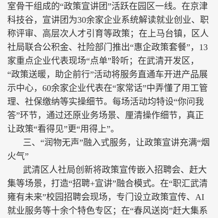
室骨干组成的“政策宣讲团”活跃在园区一线。在京津
科技谷，宣讲团为30余家企业系统解读就业创业、职
称评审、高层次人才引育等政策；在上马台镇，区人
社局联合公积金、社险部门推出“惠企政策套餐”，13
家重点企业代表现场“点单”聆听；在武清开发区，
“政策送暖，助企前行”活动将服务直通车开进产品展
示中心，60余家企业代表在“家常话”中弄懂了用工管
理、社保缴纳等实操细节。每场活动均特设“你问我
答”环节，通过还原业务场景、厘清操作细节，真正
让政策“看得见”更“用得上”。
三、“润物无声”融入式服务，让政策宣讲充满“烟
火气”
武清区人社局创新将政策宣传嵌入招聘会、赶大
集等场景，打造“招聘+宣讲”融合模式。在“职汇武清
雍有未来”校园招聘会现场，专门设立政策宣传、AI
就业服务等十余个特色专区；在“春风送岗”赶大集系