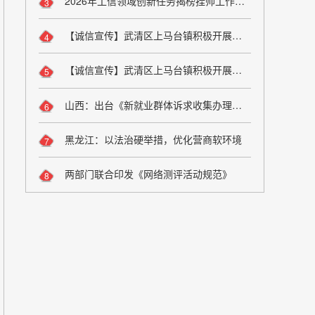
2026年工信领域创新任务揭榜挂帅工作启动
3
【诚信宣传】武清区上马台镇积极开展诚信宣传活动
4
【诚信宣传】武清区上马台镇积极开展诚信宣传活动
5
山西：出台《新就业群体诉求收集办理工作办法（试行）》
6
黑龙江：以法治硬举措，优化营商软环境
7
两部门联合印发《网络测评活动规范》
8