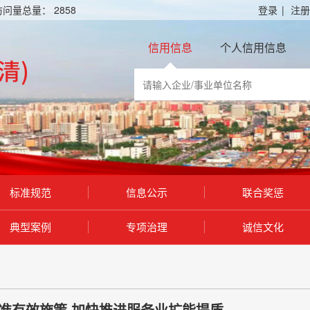
访问量总量：
2858
登录
|
注册
信用信息
个人信用信息
标准规范
信息公示
联合奖惩
典型案例
专项治理
诚信文化
精准有效施策 加快推进服务业扩能提质