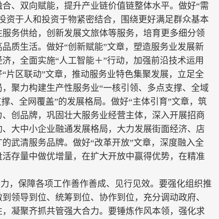
融合、双向赋能，提升产业链价值链整体水平。做好“需
持投资于人和投资于物紧密结合，围绕更好满足群众基本
性服务供给，创新发展文旅体等服务，培育更多细分领
品质生活。做好“创新赋能”文章，塑造服务业发展新
济，全面实施“人工智能＋”行动，加强前沿技术运用
“片区联动”文章，推动服务业特色集聚发展，立足全
局，聚力构建生产性服务业“一核引领、多点支撑、全域
支撑、全网覆盖”的发展格局。做好“主体引育”文章，筑
力、创品牌，巩固壮大服务业经营主体，深入开展招商
动、大中小企业融通发展格局，大力发展街面经济、店
的武清服务品牌。做好“改革开放”文章，深度融入全
盘活存量中做优增量，在扩大开放中赢得优势，在精准
。
合力，保障各项工作善作善成、见行见效。要强化组织推
做到领导到位、统筹到位、协作到位，充分调动政府、
性，凝聚齐抓共管强大合力。要锤炼作风本领，强化求