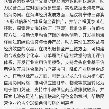
联合香港数字资产交易所建立闽港数据确权通道，助
力民营企业应对国际贸易壁垒，实现数据出海与产品
出海协同。在海洋经济发展方面，建议将宁德三都澳
“五彩诚信积分”体系向全省推广，并结合福厦泉试点
经验，探索建立海洋碳汇（蓝碳）标准体系与价值核
算方法。推动信用融合蓝碳的金融创新，开发挂钩海
洋碳汇的绿色信贷与债券产品，助力实现生态效益与
经济效益的双赢。在纺织服装全产业链方面，可构建
融合设备数字化率、订单履约和品控数据的信用评价
体系，开发行业专用信用模型，支持龙头企业基于信
用评价开展联合采购与产能协同，降低产业链综合成
本。在新能源产业方面，可建立以龙头企业为核心的
信用协同网络，推动供应链订单、物流等数据转化为
电子信用凭证，支持中小微供应商应收账款融资，并
探索电池碳足迹与信用联动的绿色金融机制，帮助民
营企业抢占全球绿色供应链的制高点。