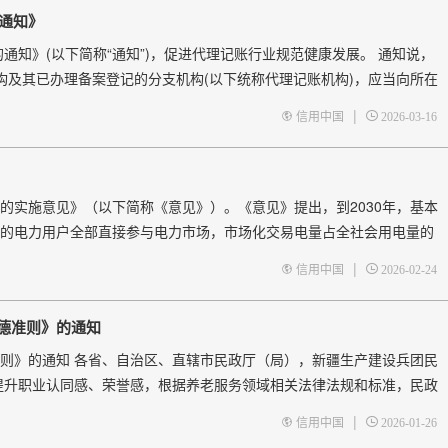
的通知》
通知》(以下简称“通知”)，促进代理记账行业规范健康发展。 通知说，
机构及其已办理备案登记的分支机构(以下统称代理记账机构)，应当向所在
前跨原财政部门管辖地迁移办公地点的代理记账机构，应向其迁入地财政部门
|
信用中国
2026-03-16
的实施意见》（以下简称《意见》）。《意见》提出，到2030年，基本
的电力用户全部直接参与电力市场，市场化交易电量占全社会用电量的
，市场功能进一步成熟完善，市场化交易电量占比稳中有升。 “近年来，党
|
信用中国
2026-02-24
德准则》的通知
则》的通知 各省、自治区、直辖市民政厅（局），新疆生产建设兵团民
升职业认同感、荣誉感，根据养老服务领域相关法律法规和标准，民政
简称《准则》），现予印发。 《准则》适用于养老服务机构内提供生
|
信用中国
2026-01-26