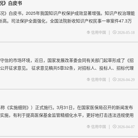
况》白皮书
况》白皮书，2025年我国知识产权保护成效显著增强。知识产权治理能
新高。司法保护全面强化，全国法院新收知识产权民事一审案件47.3万
，公安机关立案侦办相关刑事案件2.6万起。行政保护纵深推进，市场监
|
信用中国
2026-05-18
守信的市场环境，近日，国家发展改革委会同有关部门起草形成了《招
公开征求意见。 征求意见稿共5章32条，对招标人、投标人、招标代理
、公示、查询、应用，公共信用评价和评价结果应用等活动作出规定。
|
信用中国
2026-04-29
简称《实施细则》）正式施行。3月31日，在国家医保局召开的新闻发布
实施，有利于提高医保基金监管精细化水平，更好地打击违法违规使用
将以此为契机，制定完善相关配套行政规范性文件，进一步规范基金监
|
信用中国
2026-04-07
指