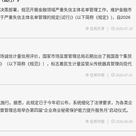
决策部署，规范开展金融领域严重失信主体名单管理工作，维护金融市
严重失信主体名单管理的规定(试行)》(以下简称《规定》)，自2026
下内容：一是审慎界定名单列入范围。金融机构及其从业人员等主体受到金
|
信用天津
2026-07-20
场诚信计量信用评价，国家市场监督管理总局近期出台了我国首个集贸
》（以下简称《规范》），标志着民生计量监管从传统器具管理向现代
场所，关系着千家万户的“菜篮子”“米袋子”。但长期以来，“
|
信用中国
2026-07-01
式施行。据悉，此规定已于今年初公布，系统细化了法律要求，为各类企
督管理总局举办第四届“企业商业秘密保护能力提升服务月”启动仪式。
月”活动以“保护商业秘密，护航产业发展”
|
信用中国
2026-06-09