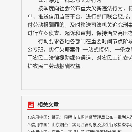
公开曝光一批恶意欠薪行为
按季度向社会公布重大欠薪违法行为，符
单，推送信用监管平台，进行部门联合惩戒，
付劳动报酬罪的，及时移送司法机关追究刑
进行立案侦查、起诉和审判，保持治欠高压
行动要求各地各部门在重要时间节点阶段
公专班，实行欠薪案件“一站式接待、一条龙
门农民工法律援助绿色通道，对农民工追索
护农民工劳动报酬权益。
相关文章
1.信用中国：警示！昆明市市场监督管理局公布一批列入
2.信用中国：山东烟台：实现监管对象及涉企行政检查事
3.信用中国：嘉禾县：齐抓共管 打造“清廉诚信市场”