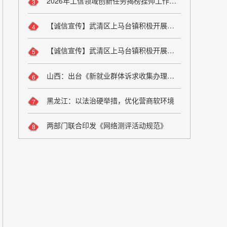
2026年工信领域创新任务揭榜挂帅工作启动
3
【诚信宣传】武清区上马台镇积极开展诚信宣传活动
4
【诚信宣传】武清区上马台镇积极开展诚信宣传活动
5
山西：出台《新就业群体诉求收集办理工作办法（试行）》
6
黑龙江：以法治硬举措，优化营商软环境
7
两部门联合印发《网络测评活动规范》
8