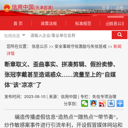
登录
|
注册
首 页
政策法规
标准规范
信息公示
信用信息
您所在位置：
信息公示
>>
安全事故守信激励与失信惩戒
>>
新闻
详情
断章取义、歪曲事实、拼凑剪辑、假扮卖惨、
张冠李戴甚至造谣惑众……流量至上的“自媒
体”该“凉凉”了
发布时间：2023-08-10
|
来源：信用中国
|
专栏：失信专项治理
分享到：
编造传播虚假信息“造热点”“蹭热点”“带节奏”，
炒作敏感案事件进行引流牟利，开设假冒媒体网站和