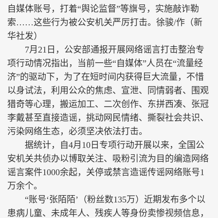
自媒体账号，打着“舆论监督”等旗号，实施敲诈勒
索……这些行为被公安机关严厉打击。徐骏/作（新
华社发）
7月21日，公安部通报开展网络谣言打击整治专
项行动情况指出，当前一些“自媒体”人员在“流量经
济”的驱动下，为了在短时间内获得巨大流量，不惜
以身试法，利用公众的焦虑、宣泄、同情弱者、围观
猎奇等心理，搬运加工、二次创作、东拼西凑、张冠
李戴甚至直接造谣，挑动网民情绪、撕裂社会共识、
污染网络生态，必须坚决依法打击。
据统计，自4月10日专项行动开展以来，全国公
安机关共侦办以博取关注、吸粉引流为目的编造网络
谣言案件1000余起，关停或禁言造谣传谣网络账号1
万余个。
“账号‘张陌陌’（粉丝数135万）近期发布多个以
患病儿童、未成年人、残疾人等身份卖惨视频信息，