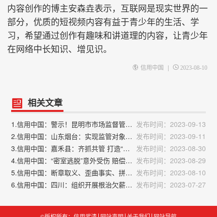
内容创作的博主安森垚表示，互联网是现实世界的一
部分，优质的短视频内容有益于青少年的生活、学
习，希望通过创作有趣味和讲道理的内容，让青少年
在网络中长知识、增见识。
|
信用中国
2023-08-10
相关文章
1.信用中国：警示！昆明市市场监督管理局公布一批列入严重违法失信名单典型案例
发布时间：2023-09-13
2.信用中国：山东烟台：实现监管对象及涉企行政检查事项全覆盖
发布时间：2023-09-11
3.信用中国：嘉禾县：齐抓共管 打造“清廉诚信市场”
发布时间：2023-08-30
4.信用中国：“密室逃脱”意外受伤 赔偿责任如何分担
发布时间：2023-08-29
5.信用中国：断章取义、歪曲事实、拼凑剪辑、假扮卖惨、张冠李戴甚至造谣惑众……流量至上的“自媒体”该“凉凉”了
发布时间：2023-08-10
6.信用中国：四川：组织开展根治欠薪夏季行动
发布时间：2023-07-27
©版权所有：信用武清
网站声明
关于我们
网站导航