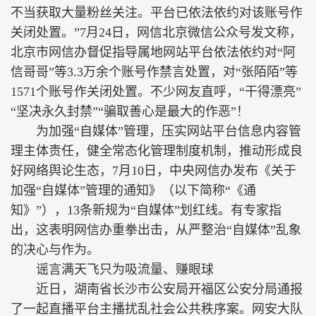
不当获取大量粉丝关注。平台已依法依约对该账号作
关闭处置。”7月24日，网信北京微信公众号发文称，
北京市网信办督促指导属地网站平台依法依约对“阿
信哥哥”等3.3万余个账号作禁言处置，对“张陌陌”等
1571个账号作关闭处置。不少网友直呼，“干得漂亮”
“坚决永久封禁”“骗取善心是最大的作恶”！
为加强“自媒体”管理，压实网站平台信息内容管
理主体责任，健全常态化管理制度机制，推动形成良
好网络舆论生态，7月10日，中央网信办发布《关于
加强“自媒体”管理的通知》（以下简称“《通
知》”），13条新规为“自媒体”划红线。有专家指
出，这表明网信办重拳出击，从严整治“自媒体”乱象
的决心与作为。
谣言满天飞只为吸流量、赚眼球
近日，湖南省长沙市公安局开福区公安分局通报
了一起直播平台主播扰乱社会公共秩序案。网安大队