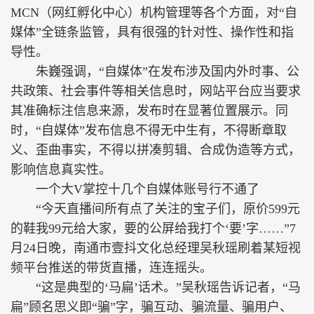
MCN（网红孵化中心）机构管理等各个方面，对“自
媒体”全链条监管，具有很强的针对性、操作性和指
导性。
朱巍强调，“自媒体”在发布涉及国内外时事、公
共政策、社会事件等相关信息时，网站平台应当要求
其准确标注信息来源，发布时在显著位置展示。同
时，“自媒体”发布信息不得无中生有，不得断章取
义、歪曲事实，不得以拼凑剪辑、合成伪造等方式，
影响信息真实性。
一个大V掌控十几个自媒体账号行不通了
“今天直播间所有点了关注的宝子们，原价599元
的鞋我99元给大家，要的公屏给我打个‘要’字……”7
月24日晚，南通市壹抖文化总经理吴秋瑶刷着某短视
频平台推送的带货直播，连连摇头。
“这是典型的‘马扁’话术。”吴秋瑶告诉记者，“马
扁”顾名思义即“骗”字，骗互动、骗流量、骗用户、