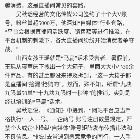
骗消费，这是直播间常见的套路。
吴秋瑶经营的文化传媒公司签约了十个大V账
号，粉丝量超5000万，他深知“自媒体”行业套路，
“平台会根据直播间活跃度、销售额等进行推流，在
平台机制的刺激下，各大直播间纷纷开始消费者争夺
战。”
山西女孩王瑶就是“马扁”话术受害者。暑假前，
王瑶从寝室床下拽出一个大箱子，里面大大小小30余
件商品，有的甚至都没来得及拆封，“这一大箱子都
是直播间‘捡漏’抢购的”。然而，殊不知，所谓“九块
九限量50单”“十九块九限时一秒钟”的推销，实则是
经过培训的“马扁”话术。
吴秋瑶说，《通知》中提到，“网站平台应当严
格执行‘一人一号、一企两号’账号注册数量规定，严
禁个人或企业操纵‘自媒体’账号矩阵发布传播违法和
不良信息。”他过去常遇到恶意竞争的同行，一人手