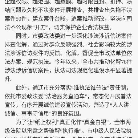
企超权限、超范围、超数额、超时限查封、扣押、冻
结问题及久拖不决案件开展排查，共排查出久拖不决
案件50件，建立案件台账，逐案推动整改，坚决向司
法不公现象“开刀”，切实保护企业合法权益。
同时，市委政法委进一步深化涉法涉诉信访案件
排查化解，通过对群众反映强烈、社会影响较大的涉
法涉诉信访案件的反馈、化解，督促全市政法单位依
法办案、规范执法。今年以来，全市共推动化解76件
涉法涉诉信访案件，执法司法规范化建设水平显著提
升。
此外，通辽市充分落实“谁执法谁普法”责任制，
依托市委政法委“法治服务直通车”，常态化开展普法
宣传，有序开展诚信建设宣传活动，营造了“人人讲
诚信、事事守信用”的良好氛围。
为了让“纸上权利”真正化作“真金白银”，全市两
级法院以雷霆之势破解“执行难”。市中级人民法院执