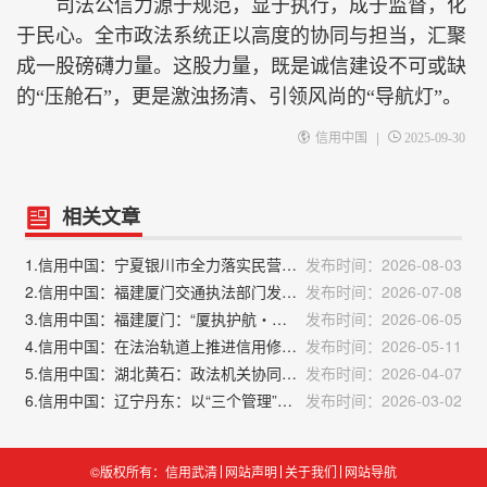
司法公信力源于规范，显于执行，成于监督，化
于民心。全市政法系统正以高度的协同与担当，汇聚
成一股磅礴力量。这股力量，既是诚信建设不可或缺
的“压舱石”，更是激浊扬清、引领风尚的“导航灯”。
|
信用中国
2025-09-30
相关文章
1.信用中国：宁夏银川市全力落实民营经济促进法
发布时间：2026-08-03
2.信用中国：福建厦门交通执法部门发布“民生成绩单”
发布时间：2026-07-08
3.信用中国：福建厦门：“厦执护航・惠民安商”专项执行行动成果丰硕
发布时间：2026-06-05
4.信用中国：在法治轨道上推进信用修复机制建设——基于社会信用体系整体性视角的思考
发布时间：2026-05-11
5.信用中国：湖北黄石：政法机关协同发力持续优化法治化营商环境
发布时间：2026-04-07
6.信用中国：辽宁丹东：以“三个管理”赋能高质效履职
发布时间：2026-03-02
©版权所有：信用武清
网站声明
关于我们
网站导航