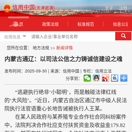
登录
|
注册
首 页
政策法规
标准规范
信息公示
信用信息
您所在位置：
地方法规
>>
新闻详情
内蒙古通辽：以司法公信之力铸诚信建设之魂
发布时间：2025-09-30
|
来源：信用中国
|
专栏：信用立法
分享到：
“逃避执行绝非‘小聪明’，而是触碰法律红线
的‘大风险’。”近日，内蒙古自治区通辽市中级人民法
院执行法官语重心长地告诫被执行人王某。
在某人民政府与某养殖专业合作社合同纠纷案件
中，法院判决合作社应支付扶贫资金及收益金179.82